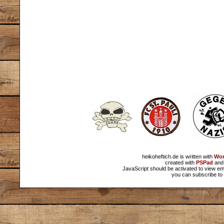
heikoheftich.de is written with
Wor
created with
PSPad
and 
JavaScript should be activated to view em
you can subscribe to 