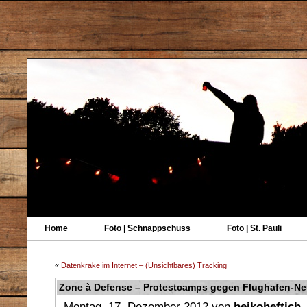
Home
Foto | Schnappschuss
Foto | St. Pauli
«
Datenkrake im Internet – (Unsichtbares) Tracking
Zone à Defense – Protestcamps gegen Flughafen-N
Montag, 17. Dezember 2012 von
heikoheftich