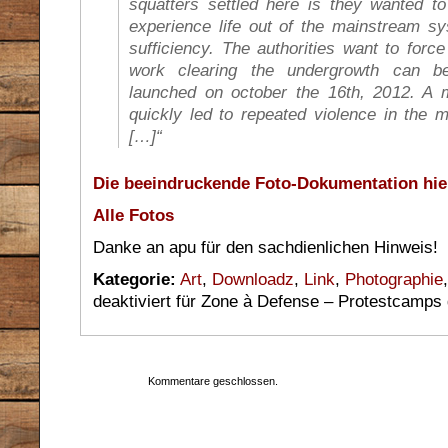
squatters settled here is they wanted t
experience life out of the mainstream sy
sufficiency. The authorities want to forc
work clearing the undergrowth can b
launched on october the 16th, 2012. A m
quickly led to repeated violence in the m
[…]“
Die beeindruckende Foto-Dokumentation hie
Alle Fotos
Danke an apu für den sachdienlichen Hinweis!
Kategorie:
Art
,
Downloadz
,
Link
,
Photographie
deaktiviert
für Zone à Defense – Protestcamps
Kommentare geschlossen.