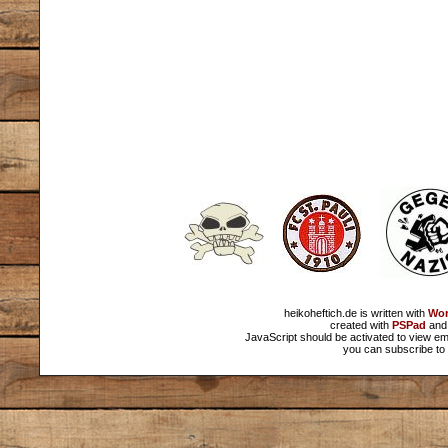
heikoheftich.de is written with
Wor
created with
PSPad
and 
JavaScript should be activated to view em
you can subscribe to 