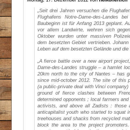
„Seit drei Jahren versuchen die Flughaf
Flughafens Notre-Dame-des-Landes bei
Baubeginn ist für Anfang 2013 geplant. A
vor allem Landwirte, wehren sich gegen
Oktober wurden unter massiven Polizeie
dem besetzten Gebiet vertrieben. Johann
Leben auf dem besetzten Gelände und die P
„A fierce battle over a new airport projec
Dame-des-Landes struggle – a hamlet loca
20km north to the city of Nantes – has 
since mid-october 2012. The site of this
(a public-private deal with Vinci company
ground of fierce clashes between Fren
determined opponents ; local farmers and 
activists, and above all Zadists : those
anticapitalist youth who started to squat
treehouses and shacks from recycled mate
block the area to the project promoter