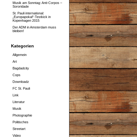
Musik am Sonntag: Anti-Corpos –
Sororidade
St. Pauli international:
„Europapokal“-Testkick in
Kopenhagen 2015
Der ADM in Amsterdam muss
bleiben!
Kategorien
Allgemein
Art
Bagdadcity
Cops
Downloadz
FC St. Pauli
Link
Literatur
Musik
Photographie
Politisches
Streetart
Video