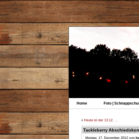
Home
Foto | Schnappschu
«
Heute ist der 13.12. …
Tackleberry Abschiedskon
Montag, 17. Dezember 2012 von
he