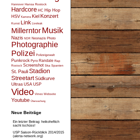
Hansa Rostock
Hannover
Hardcore
Hip Hop
HC
Konzert
Kiel
HSV
Kamera
Link
Kunst
Liveleak
Musik
Millerntor
Nazis
Neonazis
Photo
NDR
Photographie
Polizei
Polizeigewalt
Punkrock
Randale
Pyro
Rap
Screenshot
Ska
Spanien
Rostock
Stadion
St. Pauli
Streetart
Südkurve
Ultras
USA
USP
Video
Vimeo
Webseite
Youtube
Überwachung
Neue Beiträge
Ein letzter Beitrag: heikoheftich
sacht tschüss!
USP Saison-Rückblick 2014/2015
(alerta-network.org)