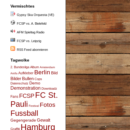
Vermischtes
Gypsy Ska Orquesta (VE)
FCSP vs. A. Bielefeld
AFM Spieltag Radio
FCSP vs. Leipzig
RSS Feed abonnieren
Tagwolke
2. Bundesliga
Album
Amsterdam
Berlin
Bild
Aufkleber
Antifa
Bullen
Bilder
Cops
Demo
Datenschutz
Demonstration
Downloadz
FC St.
FCSP
Fans
Pauli
Fotos
Festival
Fussball
Gegengerade
Gewalt
Hamburg
Graffiti