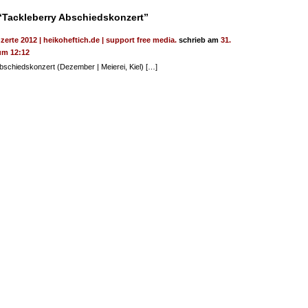
“Tackleberry Abschiedskonzert”
zerte 2012 | heikoheftich.de | support free media.
schrieb am
31.
um 12:12
bschiedskonzert (Dezember | Meierei, Kiel) […]