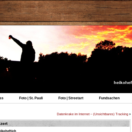
ss
Foto | St. Pauli
Foto | Streetart
Fundsachen
Datenkrake im Internet – (Unsichtbares) Tracking
»
zert
ikoheftich