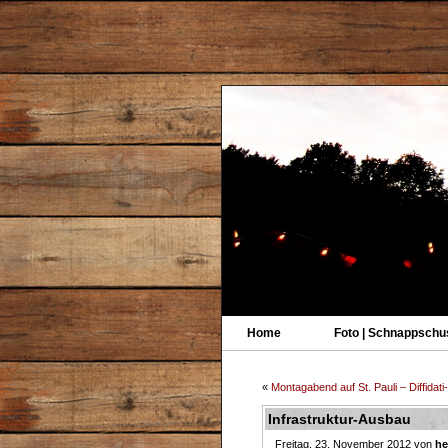
Home
Foto | Schnappschu
«
Montagabend auf St. Pauli – Diffidat
Infrastruktur-Ausbau
Freitag, 23. November 2012 von
he