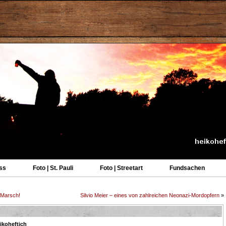
ss
Foto | St. Pauli
Foto | Streetart
Fundsachen
i-Marsch!
Silvio Meier – eines von zahlreichen Neonazi-Mordopfern
»
ikoheftich