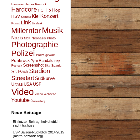
Hansa Rostock
Hannover
Hardcore
Hip Hop
HC
Konzert
Kiel
HSV
Kamera
Link
Kunst
Liveleak
Musik
Millerntor
Nazis
Neonazis
Photo
NDR
Photographie
Polizei
Polizeigewalt
Punkrock
Randale
Pyro
Rap
Screenshot
Ska
Spanien
Rostock
Stadion
St. Pauli
Streetart
Südkurve
Ultras
USA
USP
Video
Vimeo
Webseite
Youtube
Überwachung
Neue Beiträge
Ein letzter Beitrag: heikoheftich
sacht tschüss!
USP Saison-Rückblick 2014/2015
(alerta-network.org)