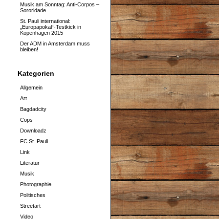
Musik am Sonntag: Anti-Corpos –
Sororidade
St. Pauli international:
„Europapokal“-Testkick in
Kopenhagen 2015
Der ADM in Amsterdam muss
bleiben!
Kategorien
Allgemein
Art
Bagdadcity
Cops
Downloadz
FC St. Pauli
Link
Literatur
Musik
Photographie
Politisches
Streetart
Video