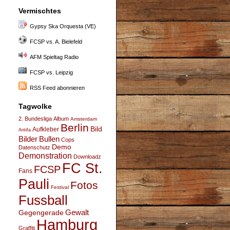
Vermischtes
Gypsy Ska Orquesta (VE)
FCSP vs. A. Bielefeld
AFM Spieltag Radio
FCSP vs. Leipzig
RSS Feed abonnieren
Tagwolke
2. Bundesliga
Album
Amsterdam
Berlin
Bild
Aufkleber
Antifa
Bullen
Bilder
Cops
Demo
Datenschutz
Demonstration
Downloadz
FC St.
FCSP
Fans
Pauli
Fotos
Festival
Fussball
Gegengerade
Gewalt
Hamburg
Graffiti