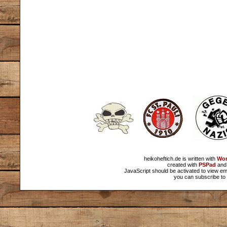
heikoheftich.de is written with
Wor
created with
PSPad
and 
JavaScript should be activated to view em
you can subscribe to 