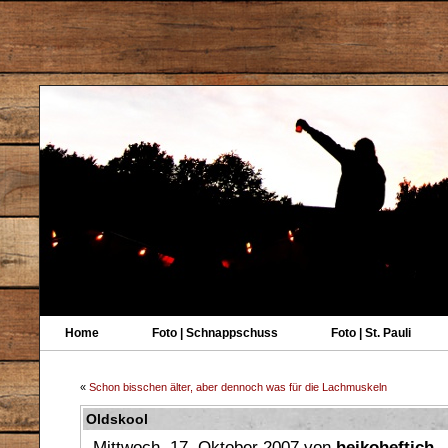
Home
Foto | Schnappschuss
Foto | St. Pauli
«
Schon bisschen älter, aber dennoch was für die Lachmuskeln
Oldskool
Mittwoch, 17. Oktober 2007 von
heikoheftich