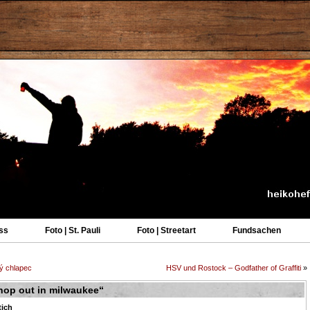
ss
Foto | St. Pauli
Foto | Streetart
Fundsachen
ý chlapec
HSV und Rostock – Godfather of Graffiti
»
 hop out in milwaukee“
tich