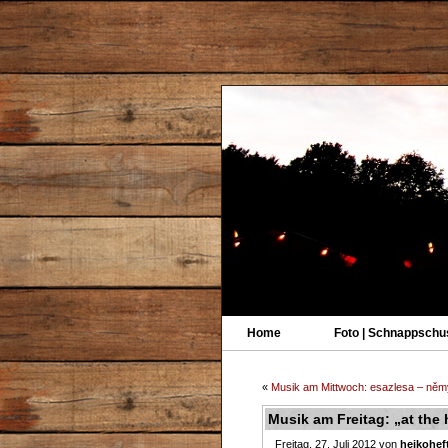
Home
Foto | Schnappschu
«
Musik am Mittwoch: esazlesa – něm
Musik am Freitag: „at the
Freitag, 27. Juli 2012 von
heikohef