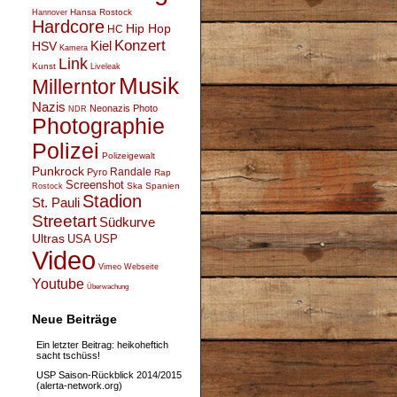
Hansa Rostock
Hannover
Hardcore
Hip Hop
HC
Konzert
Kiel
HSV
Kamera
Link
Kunst
Liveleak
Musik
Millerntor
Nazis
Neonazis
Photo
NDR
Photographie
Polizei
Polizeigewalt
Punkrock
Randale
Pyro
Rap
Screenshot
Ska
Spanien
Rostock
Stadion
St. Pauli
Streetart
Südkurve
Ultras
USA
USP
Video
Vimeo
Webseite
Youtube
Überwachung
Neue Beiträge
Ein letzter Beitrag: heikoheftich
sacht tschüss!
USP Saison-Rückblick 2014/2015
(alerta-network.org)