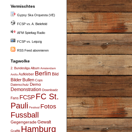
Vermischtes
Gypsy Ska Orquesta (VE)
FCSP vs. A. Bielefeld
AFM Spieltag Radio
FCSP vs. Leipzig
RSS Feed abonnieren
Tagwolke
2. Bundesliga
Album
Amsterdam
Berlin
Bild
Aufkleber
Antifa
Bullen
Bilder
Cops
Demo
Datenschutz
Demonstration
Downloadz
FC St.
FCSP
Fans
Pauli
Fotos
Festival
Fussball
Gegengerade
Gewalt
Hamburg
Graffiti