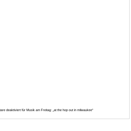
re deaktiviert
für Musik am Freitag: „at the hop out in milwaukee“