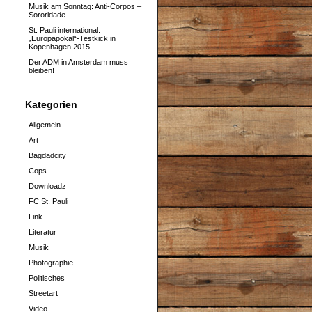
Musik am Sonntag: Anti-Corpos –
Sororidade
St. Pauli international:
„Europapokal“-Testkick in
Kopenhagen 2015
Der ADM in Amsterdam muss
bleiben!
Kategorien
Allgemein
Art
Bagdadcity
Cops
Downloadz
FC St. Pauli
Link
Literatur
Musik
Photographie
Politisches
Streetart
Video