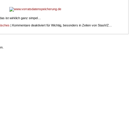
 das ist wirklich ganz simpel…
tisches
|
Kommentare deaktiviert
für Wichtig, besonders in Zeiten von StasiVZ…
en.