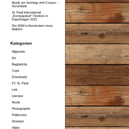
Musik am Sonntag: Anti-Corpos –
Sororidade
St. Pauli international:
„Europapokal“-Testkick in
Kopenhagen 2015
Der ADM in Amsterdam muss
bleiben!
Kategorien
Allgemein
Art
Bagdadcity
Cops
Downloadz
FC St. Pauli
Link
Literatur
Musik
Photographie
Politisches
Streetart
Video