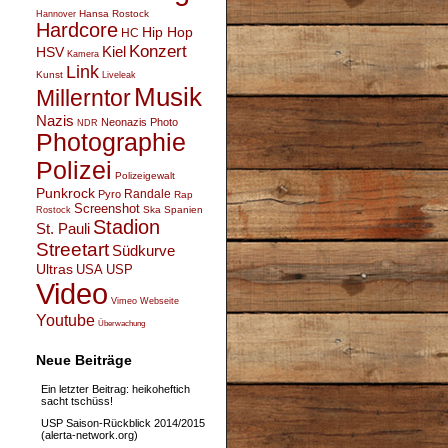
Hansa Rostock
Hannover
Hardcore
Hip Hop
HC
Konzert
Kiel
HSV
Kamera
Link
Kunst
Liveleak
Musik
Millerntor
Nazis
Neonazis
Photo
NDR
Photographie
Polizei
Polizeigewalt
Punkrock
Randale
Pyro
Rap
Screenshot
Ska
Spanien
Rostock
Stadion
St. Pauli
Streetart
Südkurve
Ultras
USA
USP
Video
Vimeo
Webseite
Youtube
Überwachung
Neue Beiträge
Ein letzter Beitrag: heikoheftich
sacht tschüss!
USP Saison-Rückblick 2014/2015
(alerta-network.org)