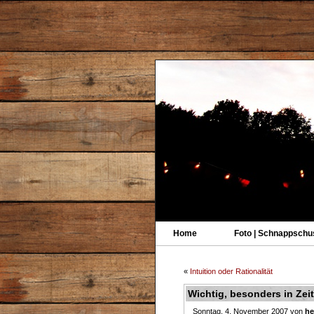
Home
Foto | Schnappschu
«
Intuition oder Rationalität
Wichtig, besonders in Ze
Sonntag, 4. November 2007 von
he