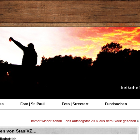
ss
Foto | St. Pauli
Foto | Streetart
Fundsachen
Immer wieder schön – das Aufstiegstor 2007 aus dem Block gesehen
»
iten von StasiVZ…
ikoheftich