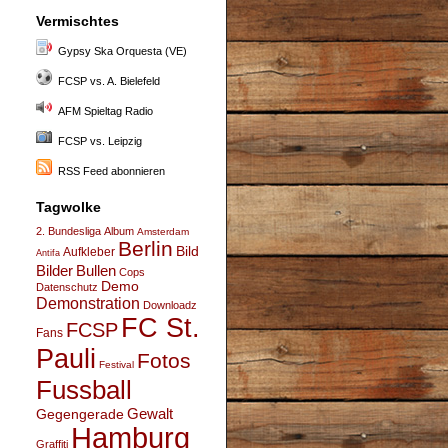
Vermischtes
Gypsy Ska Orquesta (VE)
FCSP vs. A. Bielefeld
AFM Spieltag Radio
FCSP vs. Leipzig
RSS Feed abonnieren
Tagwolke
2. Bundesliga
Album
Amsterdam
Berlin
Bild
Aufkleber
Antifa
Bullen
Bilder
Cops
Demo
Datenschutz
Demonstration
Downloadz
FC St.
FCSP
Fans
Pauli
Fotos
Festival
Fussball
Gegengerade
Gewalt
Hamburg
Graffiti