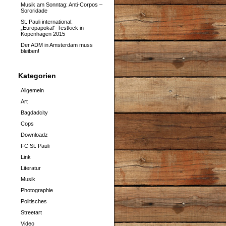
Musik am Sonntag: Anti-Corpos –
Sororidade
St. Pauli international:
„Europapokal“-Testkick in
Kopenhagen 2015
Der ADM in Amsterdam muss
bleiben!
Kategorien
Allgemein
Art
Bagdadcity
Cops
Downloadz
FC St. Pauli
Link
Literatur
Musik
Photographie
Politisches
Streetart
Video