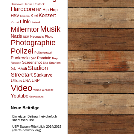
Hansa Rostock
Hannover
Hardcore
Hip Hop
HC
Konzert
Kiel
HSV
Kamera
Link
Kunst
Liveleak
Musik
Millerntor
Nazis
Neonazis
Photo
NDR
Photographie
Polizei
Polizeigewalt
Punkrock
Randale
Pyro
Rap
Screenshot
Ska
Spanien
Rostock
Stadion
St. Pauli
Streetart
Südkurve
Ultras
USA
USP
Video
Vimeo
Webseite
Youtube
Überwachung
Neue Beiträge
Ein letzter Beitrag: heikoheftich
sacht tschüss!
USP Saison-Rückblick 2014/2015
(alerta-network.org)