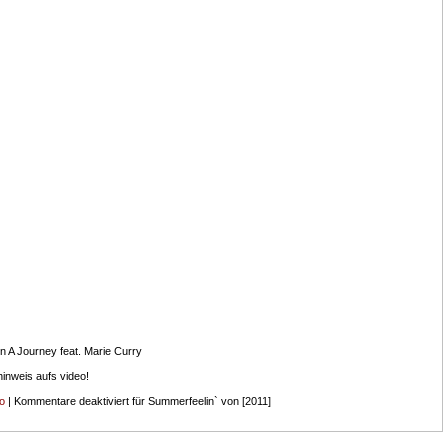
 A Journey feat. Marie Curry
hinweis aufs video!
o
|
Kommentare deaktiviert
für Summerfeelin` von [2011]