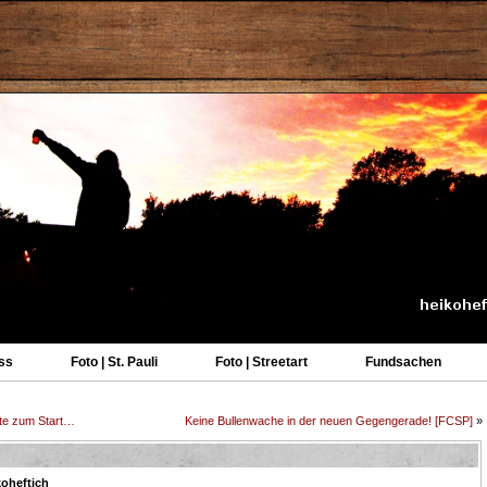
ss
Foto | St. Pauli
Foto | Streetart
Fundsachen
chte zum Start…
Keine Bullenwache in der neuen Gegengerade! [FCSP]
»
koheftich