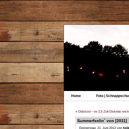
Home
Foto | Schnappschu
«
Oldskool – ne 3,5 Zoll-Diskette rei
Summerfeelin` von [2011]
Donnerstag, 21. Juni 2012 von
hei