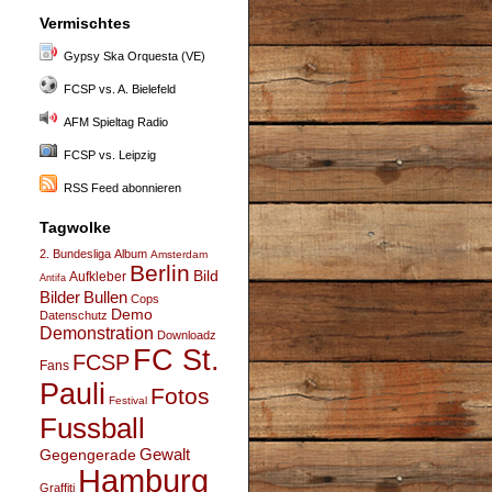
Vermischtes
Gypsy Ska Orquesta (VE)
FCSP vs. A. Bielefeld
AFM Spieltag Radio
FCSP vs. Leipzig
RSS Feed abonnieren
Tagwolke
2. Bundesliga
Album
Amsterdam
Berlin
Bild
Aufkleber
Antifa
Bullen
Bilder
Cops
Demo
Datenschutz
Demonstration
Downloadz
FC St.
FCSP
Fans
Pauli
Fotos
Festival
Fussball
Gegengerade
Gewalt
Hamburg
Graffiti