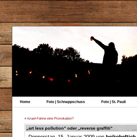
Home
Foto | Schnappschuss
Foto | St. Pauli
«
Israel-Fahne eine Provokation?
„art less pollution“ oder „reverse graffiti“
Donnerstag, 15. Januar 2009 von
heikoheftich