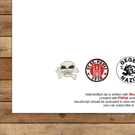
heikoheftich.de is written with
Wor
created with
PSPad
and 
JavaScript should be activated to view em
you can subscribe to 