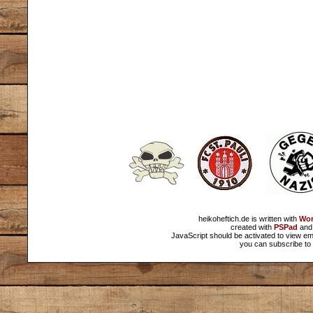
heikoheftich.de is written with
Wor
created with
PSPad
and 
JavaScript should be activated to view em
you can subscribe to 