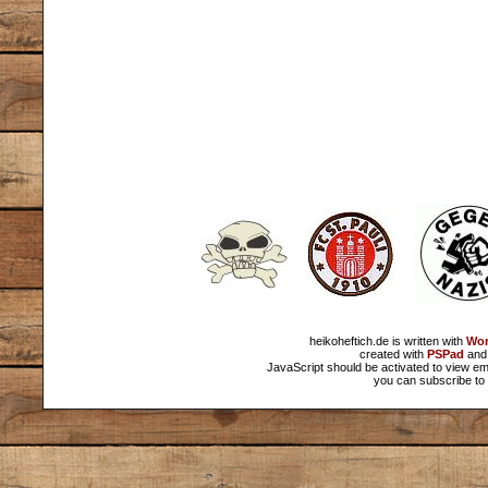
heikoheftich.de is written with
Wor
created with
PSPad
and 
JavaScript should be activated to view em
you can subscribe to 