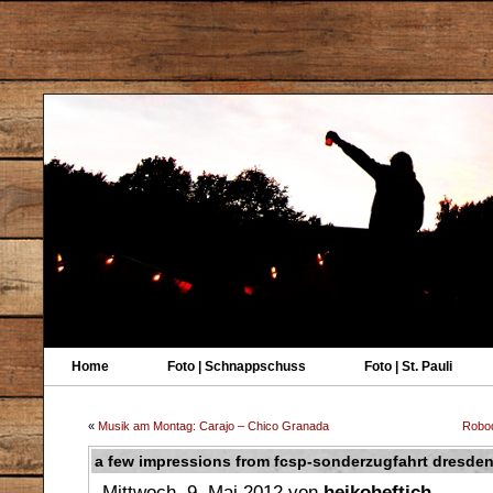
Home
Foto | Schnappschuss
Foto | St. Pauli
«
Musik am Montag: Carajo – Chico Granada
Robod
a few impressions from fcsp-sonderzugfahrt dresde
Mittwoch, 9. Mai 2012 von
heikoheftich