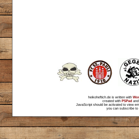
heikoheftich.de is written with
Wor
created with
PSPad
and 
JavaScript should be activated to view em
you can subscribe to 