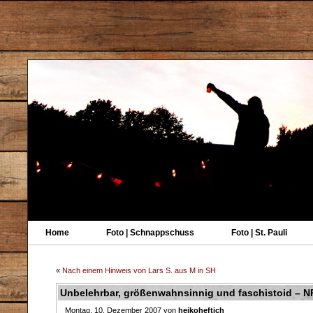
Home
Foto | Schnappschuss
Foto | St. Pauli
«
Nach einem Hinweis von Lars S. aus M in SH
Unbelehrbar, größenwahnsinnig und faschistoid – N
Montag, 10. Dezember 2007 von
heikoheftich