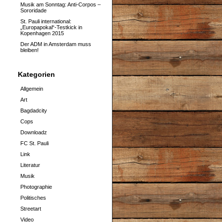
Musik am Sonntag: Anti-Corpos –
Sororidade
St. Pauli international:
„Europapokal“-Testkick in
Kopenhagen 2015
Der ADM in Amsterdam muss
bleiben!
Kategorien
Allgemein
Art
Bagdadcity
Cops
Downloadz
FC St. Pauli
Link
Literatur
Musik
Photographie
Politisches
Streetart
Video