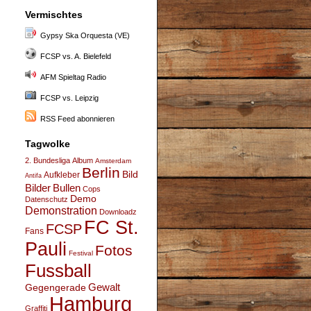
Vermischtes
Gypsy Ska Orquesta (VE)
FCSP vs. A. Bielefeld
AFM Spieltag Radio
FCSP vs. Leipzig
RSS Feed abonnieren
Tagwolke
2. Bundesliga
Album
Amsterdam
Berlin
Bild
Aufkleber
Antifa
Bullen
Bilder
Cops
Demo
Datenschutz
Demonstration
Downloadz
FC St.
FCSP
Fans
Pauli
Fotos
Festival
Fussball
Gegengerade
Gewalt
Hamburg
Graffiti