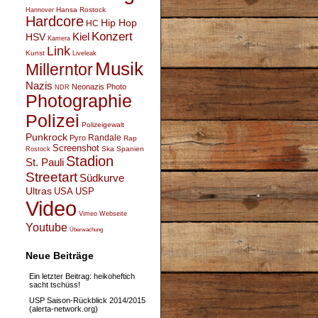
Hansa Rostock
Hannover
Hardcore
Hip Hop
HC
Konzert
Kiel
HSV
Kamera
Link
Kunst
Liveleak
Musik
Millerntor
Nazis
Neonazis
Photo
NDR
Photographie
Polizei
Polizeigewalt
Punkrock
Randale
Pyro
Rap
Screenshot
Ska
Spanien
Rostock
Stadion
St. Pauli
Streetart
Südkurve
Ultras
USA
USP
Video
Vimeo
Webseite
Youtube
Überwachung
Neue Beiträge
Ein letzter Beitrag: heikoheftich
sacht tschüss!
USP Saison-Rückblick 2014/2015
(alerta-network.org)