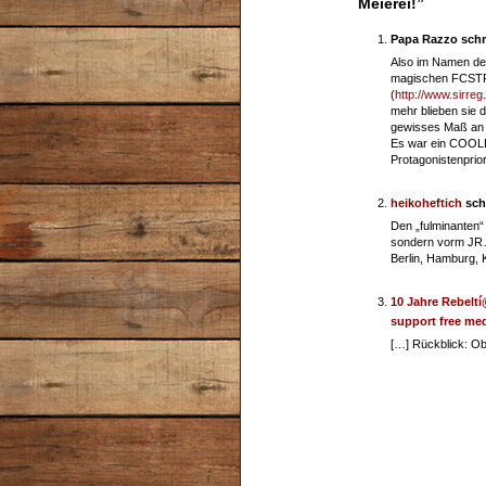
Meierei!”
Papa Razzo sch
Also im Namen de
magischen FCSTP 
(
http://www.sirreg
mehr blieben sie 
gewisses Maß an Tr
Es war ein COOL
Protagonistenprio
heikoheftich
sch
Den „fulminanten“
sondern vorm JR…!
Berlin, Hamburg, K
10 Jahre Rebeltí@
support free med
[…] Rückblick: Obr