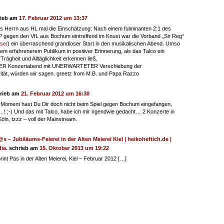
rieb am
17. Februar 2012 um 13:37
s Herrn aus HL mal die Einschätzung: Nach einem fulminanten 2:1 des
gegen den VfL aus Bochum eintreffend im Knust war die Vorband „Sir Reg“
.se/
) ein überraschend grandioser Start in den musikalischen Abend. Umso
dem erfahrenerem Publikum in positiver Erinnerung, als das Talco ein
ägheit und Alltäglichkeit erkennen ließ.
ER Konzertabend mit UNERWARTETER Verschiebung der
rität, würden wir sagen. greetz from M.B. und Papa Razzo
rieb am
21. Februar 2012 um 16:30
 Moment hast Du Dir doch nicht beim Spiel gegen Bochum eingefangen,
 ;-) Und das mit Talco, habe ich mir irgendwie gedacht… 2 Konzerte in
öln, tzzz – voll der Mainstream.
s – Jubiläums-Feierei in der Alten Meierei Kiel | heikoheftich.de |
ia.
schrieb am
15. Oktober 2013 um 19:22
int Pas in der Alten Meierei, Kiel – Februar 2012 […]