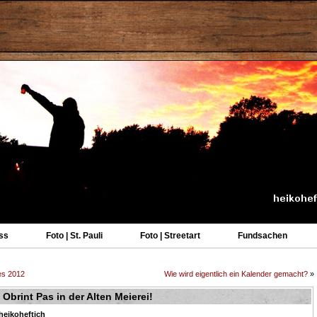
ss
Foto | St. Pauli
Foto | Streetart
Fundsachen
es 2012
Wie wird eigentlich ein Kalender gemacht?
»
Obrint Pas in der Alten Meierei!
heikoheftich