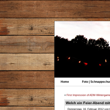
Home
Foto | Schnappschu
«
First Impression of ADM-Wintergam
Welch ein Feier-Abend mit 
Donnerstag, 16. Februar 2012 von