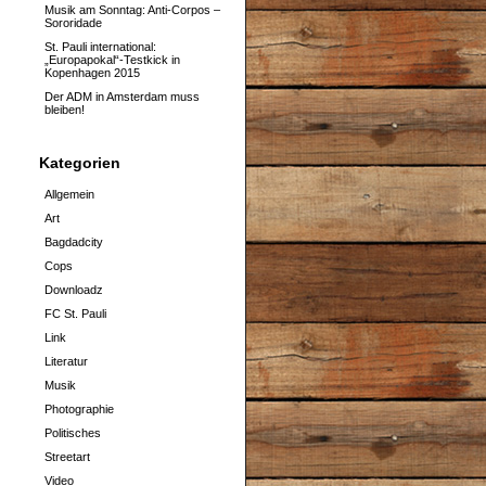
Musik am Sonntag: Anti-Corpos –
Sororidade
St. Pauli international:
„Europapokal“-Testkick in
Kopenhagen 2015
Der ADM in Amsterdam muss
bleiben!
Kategorien
Allgemein
Art
Bagdadcity
Cops
Downloadz
FC St. Pauli
Link
Literatur
Musik
Photographie
Politisches
Streetart
Video