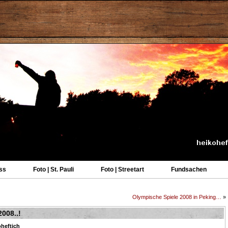
ss
Foto | St. Pauli
Foto | Streetart
Fundsachen
Olympische Spiele 2008 in Peking…
»
008..!
oheftich