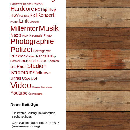
Hansa Rostock
Hannover
Hardcore
Hip Hop
HC
Konzert
Kiel
HSV
Kamera
Link
Kunst
Liveleak
Musik
Millerntor
Nazis
Neonazis
Photo
NDR
Photographie
Polizei
Polizeigewalt
Punkrock
Randale
Pyro
Rap
Screenshot
Ska
Spanien
Rostock
Stadion
St. Pauli
Streetart
Südkurve
Ultras
USA
USP
Video
Vimeo
Webseite
Youtube
Überwachung
Neue Beiträge
Ein letzter Beitrag: heikoheftich
sacht tschüss!
USP Saison-Rückblick 2014/2015
(alerta-network.org)