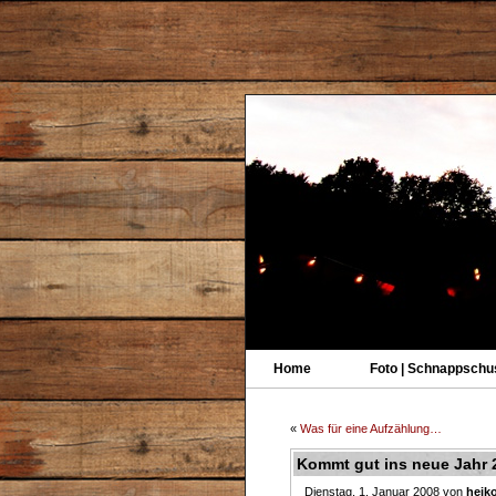
Home
Foto | Schnappschu
«
Was für eine Aufzählung…
Kommt gut ins neue Jahr 2
Dienstag, 1. Januar 2008 von
heik