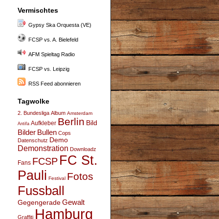
Vermischtes
Gypsy Ska Orquesta (VE)
FCSP vs. A. Bielefeld
AFM Spieltag Radio
FCSP vs. Leipzig
RSS Feed abonnieren
Tagwolke
2. Bundesliga
Album
Amsterdam
Berlin
Bild
Aufkleber
Antifa
Bullen
Bilder
Cops
Demo
Datenschutz
Demonstration
Downloadz
FC St.
FCSP
Fans
Pauli
Fotos
Festival
Fussball
Gegengerade
Gewalt
Hamburg
Graffiti