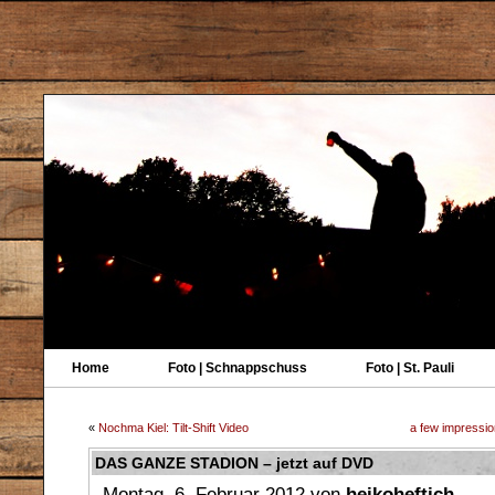
Home
Foto | Schnappschuss
Foto | St. Pauli
«
Nochma Kiel: Tilt-Shift Video
a few impressi
DAS GANZE STADION – jetzt auf DVD
Montag, 6. Februar 2012 von
heikoheftich