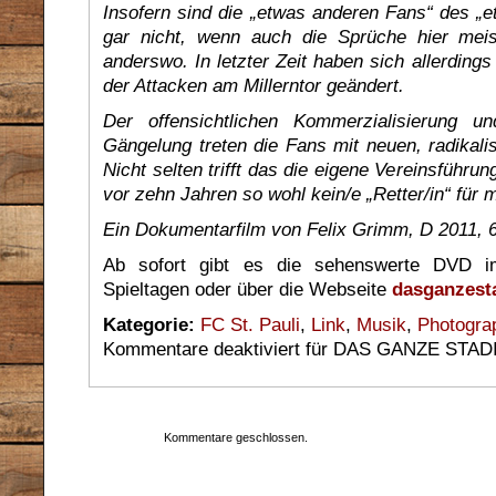
Insofern sind die „etwas anderen Fans“ des „
gar nicht, wenn auch die Sprüche hier meis
anderswo. In letzter Zeit haben sich allerding
der Attacken am Millerntor geändert.
Der offensichtlichen Kommerzialisierung 
Gängelung treten die Fans mit neuen, radikali
Nicht selten trifft das die eigene Vereinsführun
vor zehn Jahren so wohl kein/e „Retter/in“ für m
Ein Dokumentarfilm von Felix Grimm, D 2011, 
Ab sofort gibt es die sehenswerte DVD i
Spieltagen oder über die Webseite
dasganzest
Kategorie:
FC St. Pauli
,
Link
,
Musik
,
Photogra
Kommentare deaktiviert
für DAS GANZE STADIO
Kommentare geschlossen.