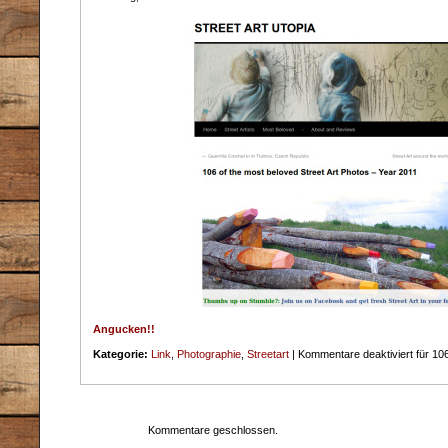
Angucken!!
Kategorie:
Link
,
Photographie
,
Streetart
|
Kommentare deaktiviert
für 106
Kommentare geschlossen.