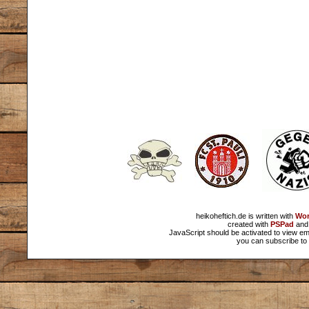
heikoheftich.de is written with
Wor
created with
PSPad
and 
JavaScript should be activated to view em
you can subscribe to 