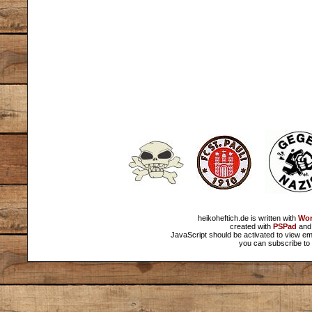
heikoheftich.de is written with
Wor
created with
PSPad
and 
JavaScript should be activated to view em
you can subscribe to 