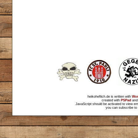
heikoheftich.de is written with
Wor
created with
PSPad
and 
JavaScript should be activated to view em
you can subscribe to 