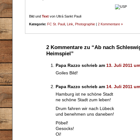
Bild und
Text
von Ultrá Sankt Pauli
Kategorie:
FC St. Pauli
,
Link
,
Photographie
|
2 Kommentare »
2 Kommentare zu “Ab nach Schleswig
Heimspiel”
Papa Razzo schrieb am
13. Juli 2011 u
Goiles Bild!
Papa Razzo schrieb am
14. Juli 2011 u
Hamburg ist ne schöne Stadt
ne schöne Stadt zum leben!
Drum fahren wir nach Lübeck
und benehmen uns daneben!
Pöbel!
Gesocks!
Oi!