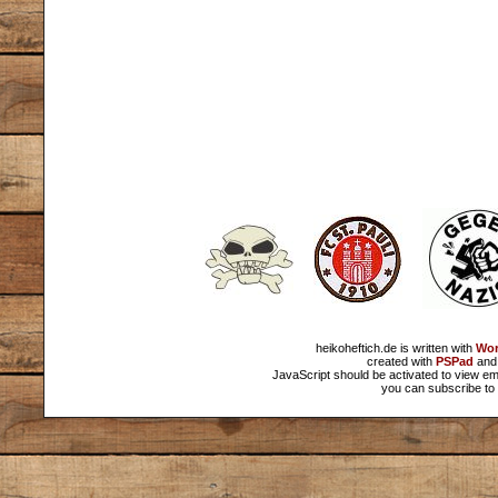
heikoheftich.de is written with
Wor
created with
PSPad
and 
JavaScript should be activated to view em
you can subscribe to 