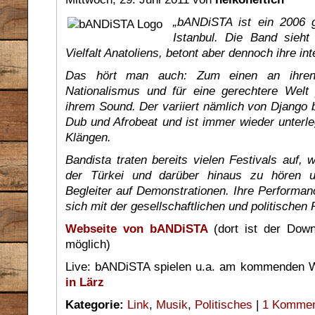
„bANDiSTA ist ein 2006 g
Istanbul. Die Band sieht 
Vielfalt Anatoliens, betont aber dennoch ihre in
Das hört man auch: Zum einen an ihren
Nationalismus und für eine gerechtere Welt
ihrem Sound. Der variiert nämlich von Django 
Dub und Afrobeat und ist immer wieder unterleg
Klängen.
Bandista traten bereits vielen Festivals auf,
der Türkei und darüber hinaus zu hören u
Begleiter auf Demonstrationen. Ihre Performan
sich mit der gesellschaftlichen und politischen 
Webseite von bANDiSTA
(dort ist der Down
möglich)
Live: bANDiSTA spielen u.a. am kommenden 
in Lärz
Kategorie:
Link
,
Musik
,
Politisches
|
1 Kommen