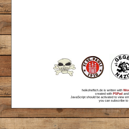
heikoheftich.de is written with
Wor
created with
PSPad
and 
JavaScript should be activated to view em
you can subscribe to 