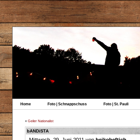
Home
Foto | Schnappschuss
Foto | St. Pauli
«
Geiler Nationalist
bANDiSTA
Mittwoch, 29. Juni 2011 von
heikoheftich