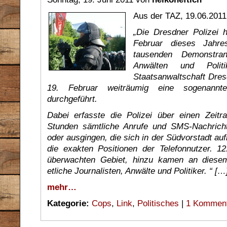
Aus der TAZ, 19.06.2011
„Die Dresdner Polizei h
Februar dieses Jahre
tausenden Demonstran
Anwälten und Polit
Staatsanwaltschaft Dres
19. Februar weiträumig eine sogenannte
durchgeführt.
Dabei erfasste die Polizei über einen Zeit
Stunden sämtliche Anrufe und SMS-Nachricht
oder ausgingen, die sich in der Südvorstadt au
die exakten Positionen der Telefonnutzer.
überwachten Gebiet, hinzu kamen an diese
etliche Journalisten, Anwälte und Politiker. “ […
mehr…
Kategorie:
Cops
,
Link
,
Politisches
|
1 Komment