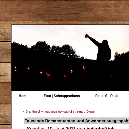
Home
Foto | Schnappschuss
Foto | St. Pauli
«
Brandneu! – huuuuuge up-load of streetart, Digger.
Tausende Demonstranten und Anwohner ausgespäh
Sonntag, 19. Juni 2011 von
heikoheftich