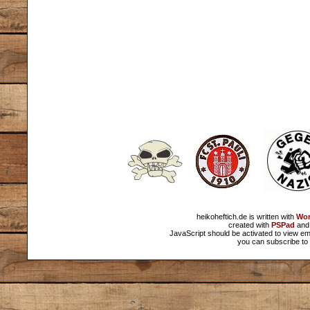
heikoheftich.de is written with
Wor
created with
PSPad
and 
JavaScript should be activated to view em
you can subscribe to 