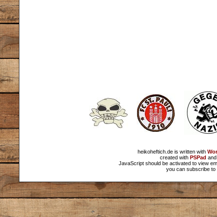
heikoheftich.de is written with
Wor
created with
PSPad
and 
JavaScript should be activated to view em
you can subscribe to 