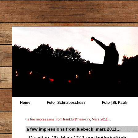
Home
Foto | Schnappschuss
Foto | St. Pauli
«
a few impressions from frankfurt/main-city, März 2011…
a few impressions from luebeck, märz 2011…
Dienstag, 29. März 2011 von
heikoheftich