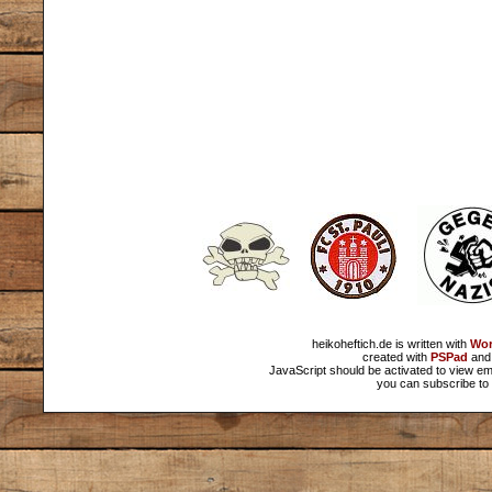
heikoheftich.de is written with
Wor
created with
PSPad
and 
JavaScript should be activated to view em
you can subscribe to 