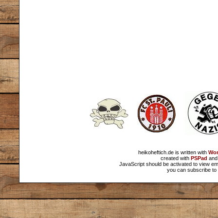
heikoheftich.de is written with
Wor
created with
PSPad
and 
JavaScript should be activated to view em
you can subscribe to 