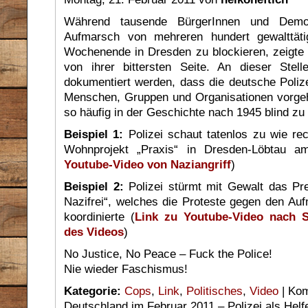
Während tausende BürgerInnen und Demon
Aufmarsch von mehreren hundert gewalttät
Wochenende in Dresden zu blockieren, zeigte 
von ihrer bittersten Seite. An dieser Stel
dokumentiert werden, dass die deutsche Polize
Menschen, Gruppen und Organisationen vorge
so häufig in der Geschichte nach 1945 blind zu 
Beispiel 1:
Polizei schaut tatenlos zu wie rec
Wohnprojekt „Praxis“ in Dresden-Löbtau am
Youtube-Video von Naziangriff
)
Beispiel 2:
Polizei stürmt mit Gewalt das Pre
Nazifrei“, welches die Proteste gegen den Au
koordinierte (
Link zu Youtube-Video nach 
des Videos
)
No Justice, No Peace – Fuck the Police!
Nie wieder Faschismus!
Kategorie:
Cops
,
Link
,
Politisches
,
Video
|
Kom
Deutschland im Februar 2011 – Polizei als Hel