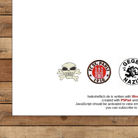
heikoheftich.de is written with
Wor
created with
PSPad
and 
JavaScript should be activated to view em
you can subscribe to 