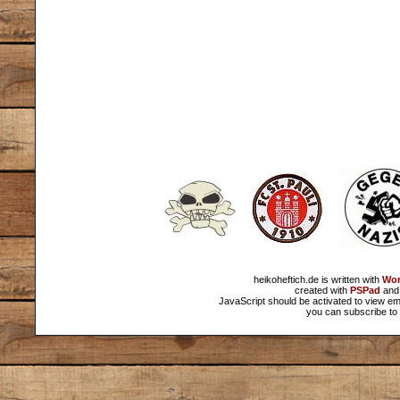
heikoheftich.de is written with
Wor
created with
PSPad
and 
JavaScript should be activated to view em
you can subscribe to 