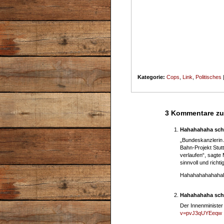
Kategorie:
Cops
,
Link
,
Politisches
3 Kommentare zu 
Hahahahaha sch
„Bundeskanzlerin 
Bahn-Projekt Stutt
verlaufen“, sagte
sinnvoll und richtig
Hahahahahahaha
Hahahahaha sch
Der Innenministe
v=pvJ3qUYEeqw