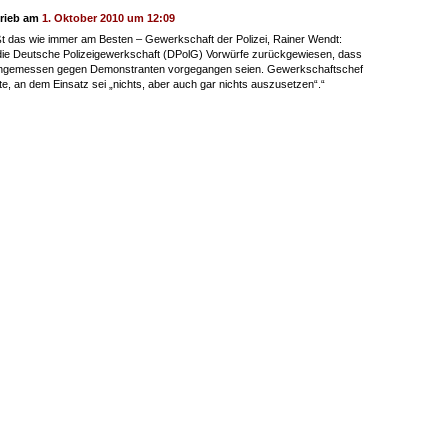
rieb am
1. Oktober 2010 um 12:09
t das wie immer am Besten – Gewerkschaft der Polizei, Rainer Wendt:
die Deutsche Polizeigewerkschaft (DPolG) Vorwürfe zurückgewiesen, dass
angemessen gegen Demonstranten vorgegangen seien. Gewerkschaftschef
e, an dem Einsatz sei „nichts, aber auch gar nichts auszusetzen“.“