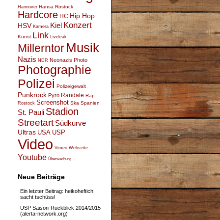
Hansa Rostock
Hannover
Hardcore
Hip Hop
HC
Konzert
Kiel
HSV
Kamera
Link
Kunst
Liveleak
Musik
Millerntor
Nazis
Neonazis
Photo
NDR
Photographie
Polizei
Polizeigewalt
Punkrock
Randale
Pyro
Rap
Screenshot
Ska
Spanien
Rostock
Stadion
St. Pauli
Streetart
Südkurve
Ultras
USA
USP
Video
Vimeo
Webseite
Youtube
Überwachung
Neue Beiträge
Ein letzter Beitrag: heikoheftich
sacht tschüss!
USP Saison-Rückblick 2014/2015
(alerta-network.org)