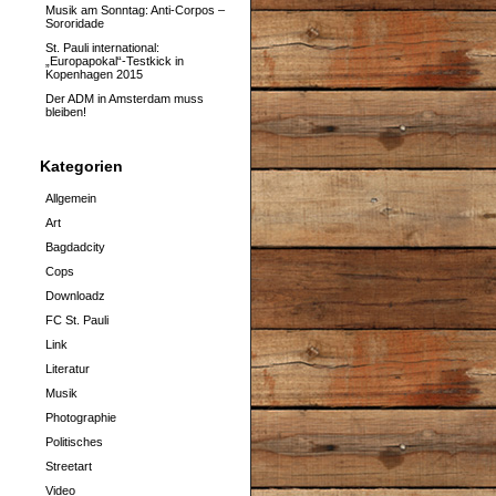
Musik am Sonntag: Anti-Corpos –
Sororidade
St. Pauli international:
„Europapokal“-Testkick in
Kopenhagen 2015
Der ADM in Amsterdam muss
bleiben!
Kategorien
Allgemein
Art
Bagdadcity
Cops
Downloadz
FC St. Pauli
Link
Literatur
Musik
Photographie
Politisches
Streetart
Video