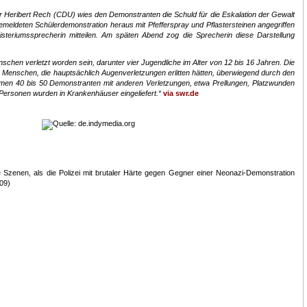
 Heribert Rech (CDU) wies den Demonstranten die Schuld für die Eskalation der Gewalt
gemeldeten Schülerdemonstration heraus mit Pfefferspray und Pflastersteinen angegriffen
isteriumssprecherin mitteilen. Am späten Abend zog die Sprecherin diese Darstellung
chen verletzt worden sein, darunter vier Jugendliche im Alter von 12 bis 16 Jahren. Die
 Menschen, die hauptsächlich Augenverletzungen erlitten hätten, überwiegend durch den
ämen 40 bis 50 Demonstranten mit anderen Verletzungen, etwa Prellungen, Platzwunden
Personen wurden in Krankenhäuser eingeliefert.“
via swr.de
e Szenen, als die Polizei mit brutaler Härte gegen Gegner einer Neonazi-Demonstration
.09)