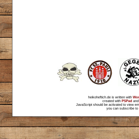
heikoheftich.de is written with
Wor
created with
PSPad
and 
JavaScript should be activated to view em
you can subscribe to 