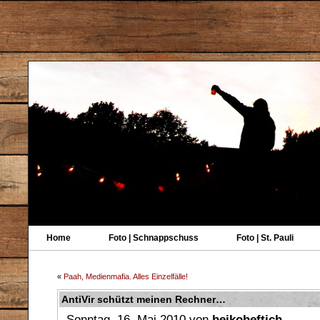
Home
Foto | Schnappschuss
Foto | St. Pauli
«
Paah, Medienmafia. Alles Einzelfälle!
AntiVir schützt meinen Rechner…
Sonntag, 16. Mai 2010 von
heikoheftich