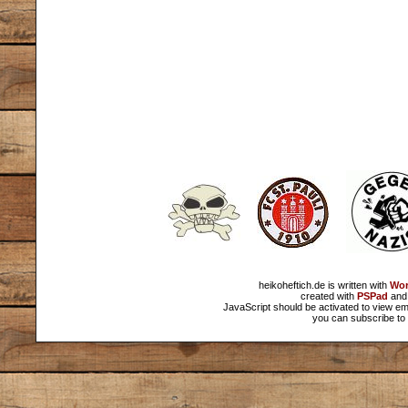
heikoheftich.de is written with
Wor
created with
PSPad
and 
JavaScript should be activated to view em
you can subscribe to 