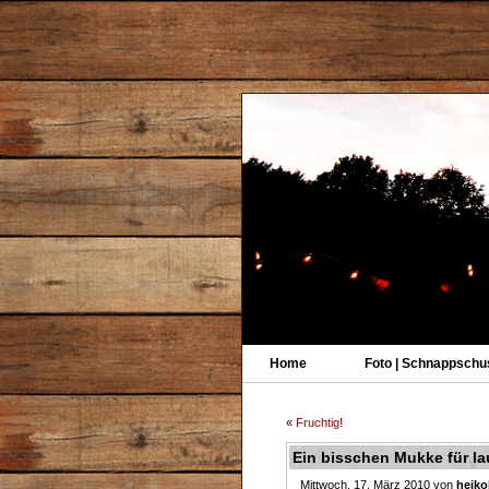
Home
Foto | Schnappschu
«
Fruchtig!
Ein bisschen Mukke für la
Mittwoch, 17. März 2010 von
heiko