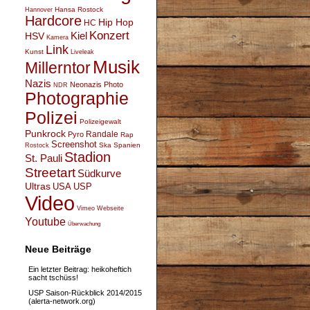
Hansa Rostock
Hannover
Hardcore
Hip Hop
HC
Konzert
Kiel
HSV
Kamera
Link
Kunst
Liveleak
Musik
Millerntor
Nazis
Neonazis
Photo
NDR
Photographie
Polizei
Polizeigewalt
Punkrock
Randale
Pyro
Rap
Screenshot
Ska
Spanien
Rostock
Stadion
St. Pauli
Streetart
Südkurve
Ultras
USA
USP
Video
Vimeo
Webseite
Youtube
Überwachung
Neue Beiträge
Ein letzter Beitrag: heikoheftich
sacht tschüss!
USP Saison-Rückblick 2014/2015
(alerta-network.org)