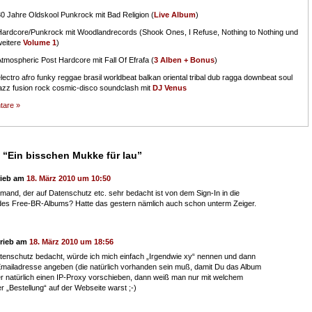
30 Jahre Oldskool Punkrock mit Bad Religion (
Live Album
)
Hardcore/Punkrock mit Woodlandrecords (Shook Ones, I Refuse, Nothing to Nothing und
weitere
Volume 1
)
tmospheric Post Hardcore mit Fall Of Efrafa (
3 Alben + Bonus
)
lectro afro funky reggae brasil worldbeat balkan oriental tribal dub ragga downbeat soul
jazz fusion rock cosmic-disco soundclash mit
DJ Venus
tare »
“Ein bisschen Mukke für lau”
rieb am
18. März 2010 um 10:50
emand, der auf Datenschutz etc. sehr bedacht ist von dem Sign-In in die
 des Free-BR-Albums? Hatte das gestern nämlich auch schon unterm Zeiger.
rieb am
18. März 2010 um 18:56
tenschutz bedacht, würde ich mich einfach „Irgendwie xy“ nennen und dann
mailadresse angeben (die natürlich vorhanden sein muß, damit Du das Album
 natürlich einen IP-Proxy vorschieben, dann weiß man nur mit welchem
r „Bestellung“ auf der Webseite warst ;-)