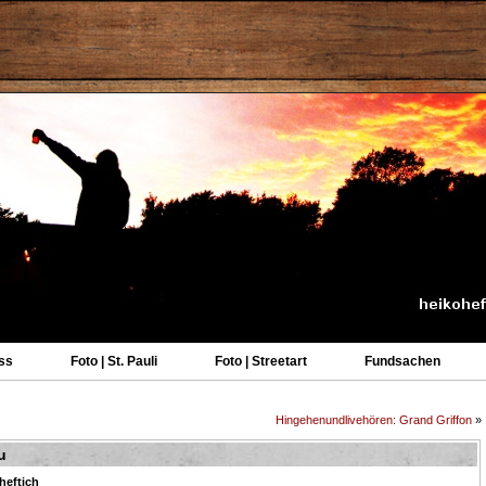
ss
Foto | St. Pauli
Foto | Streetart
Fundsachen
Hingehenundlivehören: Grand Griffon
»
u
heftich