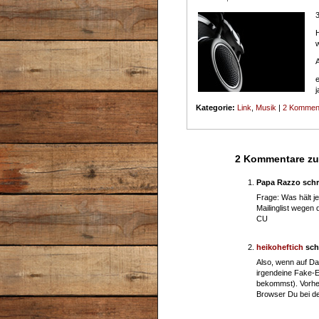
A
e
Kategorie:
Link
,
Musik
|
2 Kommen
2 Kommentare zu 
Papa Razzo sch
Frage: Was hält j
Mailinglist wegen
CU
heikoheftich
sch
Also, wenn auf Da
irgendeine Fake-E
bekommst). Vorher
Browser Du bei de