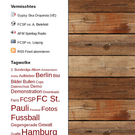
Vermischtes
Gypsy Ska Orquesta (VE)
FCSP vs. A. Bielefeld
AFM Spieltag Radio
FCSP vs. Leipzig
RSS Feed abonnieren
Tagwolke
2. Bundesliga
Album
Amsterdam
Berlin
Bild
Aufkleber
Antifa
Bullen
Bilder
Cops
Demo
Datenschutz
Demonstration
Downloadz
FC St.
FCSP
Fans
Pauli
Fotos
Festival
Fussball
Gegengerade
Gewalt
Hamburg
Graffiti