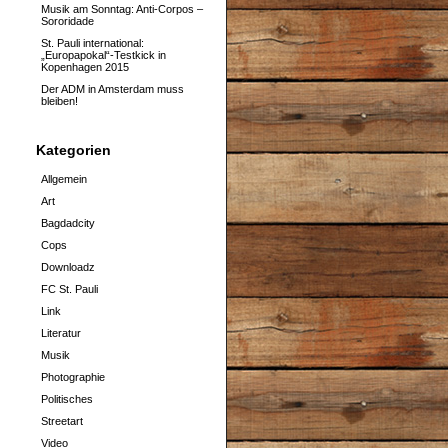
Musik am Sonntag: Anti-Corpos –
Sororidade
St. Pauli international:
„Europapokal“-Testkick in
Kopenhagen 2015
Der ADM in Amsterdam muss
bleiben!
Kategorien
Allgemein
Art
Bagdadcity
Cops
Downloadz
FC St. Pauli
Link
Literatur
Musik
Photographie
Politisches
Streetart
Video