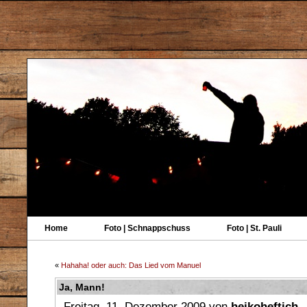
Home
Foto | Schnappschuss
Foto | St. Pauli
«
Hahaha! oder auch: Das Lied vom Manuel
Ja, Mann!
Freitag, 11. Dezember 2009 von
heikoheftich