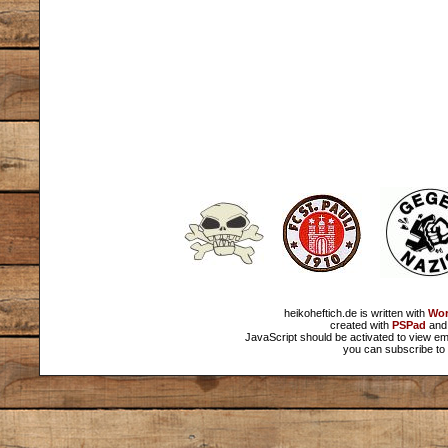
heikoheftich.de is written with
Wor
created with
PSPad
and 
JavaScript should be activated to view em
you can subscribe to 