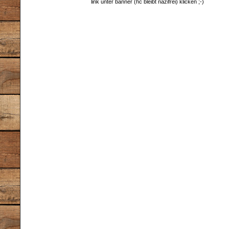
link unter banner (hc bleibt nazifrei) klicken ;-)