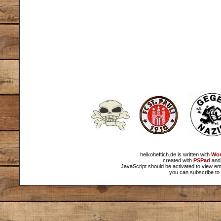
heikoheftich.de is written with
Wor
created with
PSPad
and 
JavaScript should be activated to view em
you can subscribe to 