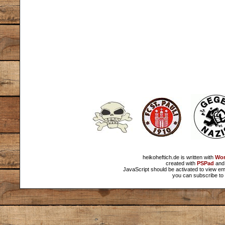
heikoheftich.de is written with
Wor
created with
PSPad
and 
JavaScript should be activated to view em
you can subscribe to 