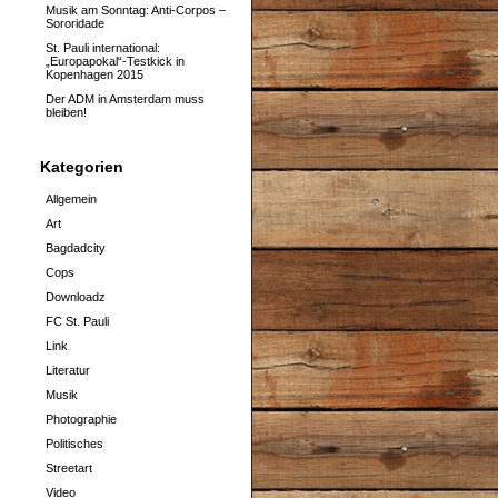
Musik am Sonntag: Anti-Corpos –
Sororidade
St. Pauli international:
„Europapokal“-Testkick in
Kopenhagen 2015
Der ADM in Amsterdam muss
bleiben!
Kategorien
Allgemein
Art
Bagdadcity
Cops
Downloadz
FC St. Pauli
Link
Literatur
Musik
Photographie
Politisches
Streetart
Video