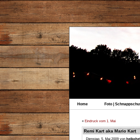
Home
Foto | Schnappschu
«
Eindruck vom 1. Mai
Remi Kart aka Mario Kart
Dienstag, 5. Mai 2009 von
heikohef