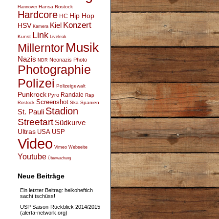
Hansa Rostock
Hannover
Hardcore
Hip Hop
HC
Konzert
Kiel
HSV
Kamera
Link
Kunst
Liveleak
Musik
Millerntor
Nazis
Neonazis
Photo
NDR
Photographie
Polizei
Polizeigewalt
Punkrock
Randale
Pyro
Rap
Screenshot
Ska
Spanien
Rostock
Stadion
St. Pauli
Streetart
Südkurve
Ultras
USA
USP
Video
Vimeo
Webseite
Youtube
Überwachung
Neue Beiträge
Ein letzter Beitrag: heikoheftich
sacht tschüss!
USP Saison-Rückblick 2014/2015
(alerta-network.org)