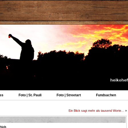
ss
Foto | St. Pauli
Foto | Streetart
Fundsachen
Ein Blick sagt mehr als tausend Worte…
»
tich