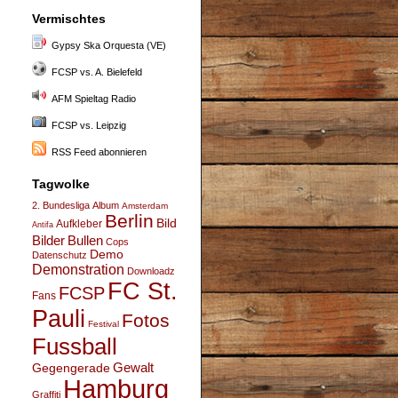
Vermischtes
Gypsy Ska Orquesta (VE)
FCSP vs. A. Bielefeld
AFM Spieltag Radio
FCSP vs. Leipzig
RSS Feed abonnieren
Tagwolke
2. Bundesliga
Album
Amsterdam
Berlin
Bild
Aufkleber
Antifa
Bullen
Bilder
Cops
Demo
Datenschutz
Demonstration
Downloadz
FC St.
FCSP
Fans
Pauli
Fotos
Festival
Fussball
Gegengerade
Gewalt
Hamburg
Graffiti