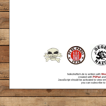
heikoheftich.de is written with
Wor
created with
PSPad
and 
JavaScript should be activated to view em
you can subscribe to 