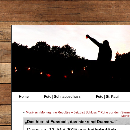
Home
Foto | Schnappschuss
Foto | St. Pauli
«
Musik am Montag: Irie Révoltés – Jetzt ist Schluss // Ruhe vor dem Sturm
Musik
„Das hier ist Fussball, das hier sind Dramen..!“
Dienstag, 12. Mai 2015 von
heikoheftich