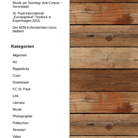
Musik am Sonntag: Anti-Corpos –
Sororidade
St. Pauli international:
„Europapokal“-Testkick in
Kopenhagen 2015
Der ADM in Amsterdam muss
bleiben!
Kategorien
Allgemein
Art
Bagdadcity
Cops
Downloadz
FC St. Pauli
Link
Literatur
Musik
Photographie
Politisches
Streetart
Video