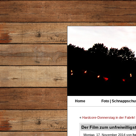
Home
Foto | Schnappschu
«
Hardcore-Donnerstag in der Fabrik!
Der Film zum unfreiwillig
Montag, 17. November 2014 von
he