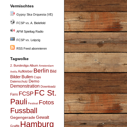
Vermischtes
Gypsy Ska Orquesta (VE)
FCSP vs. A. Bielefeld
AFM Spieltag Radio
FCSP vs. Leipzig
RSS Feed abonnieren
Tagwolke
2. Bundesliga
Album
Amsterdam
Berlin
Bild
Aufkleber
Antifa
Bullen
Bilder
Cops
Demo
Datenschutz
Demonstration
Downloadz
FC St.
FCSP
Fans
Pauli
Fotos
Festival
Fussball
Gegengerade
Gewalt
Hamburg
Graffiti