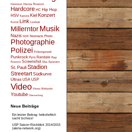
Hansa Rostock
Hannover
Hardcore
Hip Hop
HC
Konzert
Kiel
HSV
Kamera
Link
Kunst
Liveleak
Musik
Millerntor
Nazis
Neonazis
Photo
NDR
Photographie
Polizei
Polizeigewalt
Punkrock
Randale
Pyro
Rap
Screenshot
Ska
Spanien
Rostock
Stadion
St. Pauli
Streetart
Südkurve
Ultras
USA
USP
Video
Vimeo
Webseite
Youtube
Überwachung
Neue Beiträge
Ein letzter Beitrag: heikoheftich
sacht tschüss!
USP Saison-Rückblick 2014/2015
(alerta-network.org)