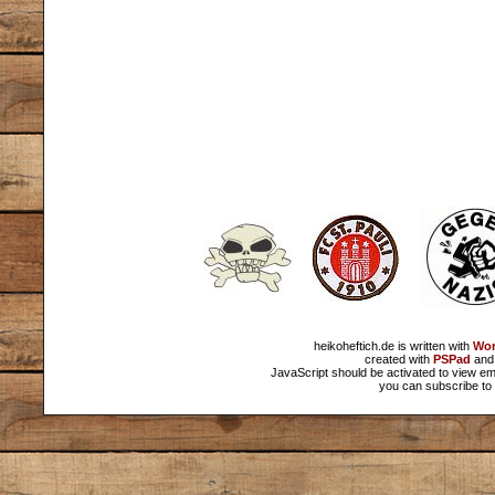
heikoheftich.de is written with
Wor
created with
PSPad
and 
JavaScript should be activated to view em
you can subscribe to 