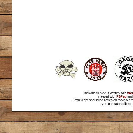
heikoheftich.de is written with
Wor
created with
PSPad
and 
JavaScript should be activated to view em
you can subscribe to 