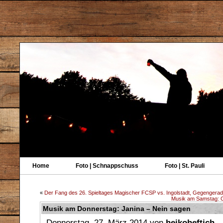
Home
Foto | Schnappschuss
Foto | St. Pauli
«
Der Fang des 26. Spieltages Magischer FCSP vs. Ingolstadt, Gegengera
Musik am Samstag: C
Musik am Donnerstag: Janina – Nein sagen
Donnerstag, 27. März 2014 von
heikoheftich