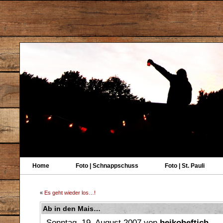
Home
Foto | Schnappschuss
Foto | St. Pauli
«
Es geht wieder los…!
Ab in den Mais…
Sonntag, 19. August 2007 von
heikoheftich