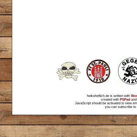
heikoheftich.de is written with
Wor
created with
PSPad
and 
JavaScript should be activated to view em
you can subscribe to 