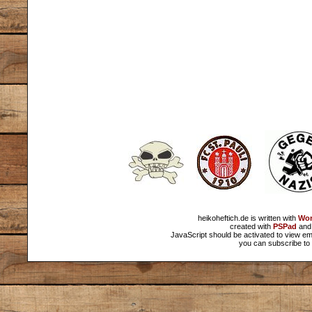
heikoheftich.de is written with
Wor
created with
PSPad
and 
JavaScript should be activated to view em
you can subscribe to 