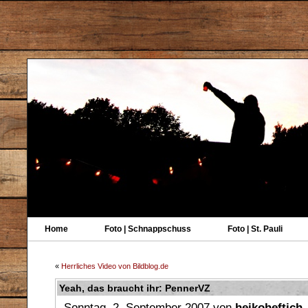
Home
Foto | Schnappschuss
Foto | St. Pauli
«
Herrliches Video von Bildblog.de
Yeah, das braucht ihr: PennerVZ
Sonntag, 2. September 2007 von
heikoheftich