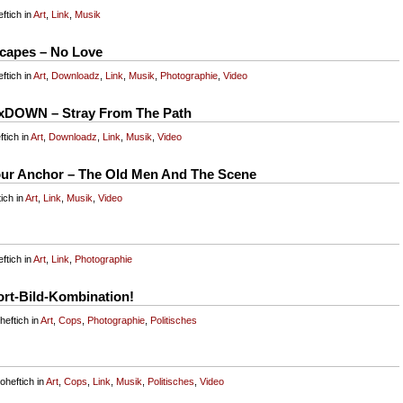
ftich in
Art
,
Link
,
Musik
capes – No Love
ftich in
Art
,
Downloadz
,
Link
,
Musik
,
Photographie
,
Video
xDOWN – Stray From The Path
tich in
Art
,
Downloadz
,
Link
,
Musik
,
Video
Your Anchor – The Old Men And The Scene
ich in
Art
,
Link
,
Musik
,
Video
ftich in
Art
,
Link
,
Photographie
ort-Bild-Kombination!
eftich in
Art
,
Cops
,
Photographie
,
Politisches
heftich in
Art
,
Cops
,
Link
,
Musik
,
Politisches
,
Video