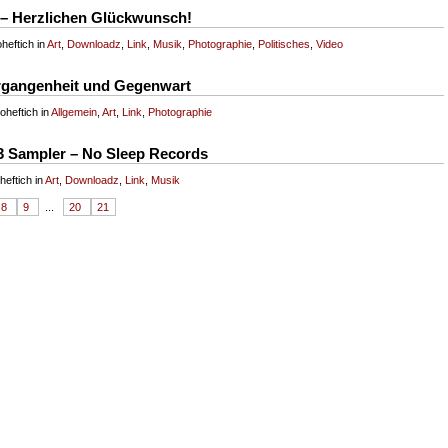
 – Herzlichen Glückwunsch!
heftich in
Art
,
Downloadz
,
Link
,
Musik
,
Photographie
,
Politisches
,
Video
ergangenheit und Gegenwart
heftich in
Allgemein
,
Art
,
Link
,
Photographie
13 Sampler – No Sleep Records
eftich in
Art
,
Downloadz
,
Link
,
Musik
8
9
...
20
21