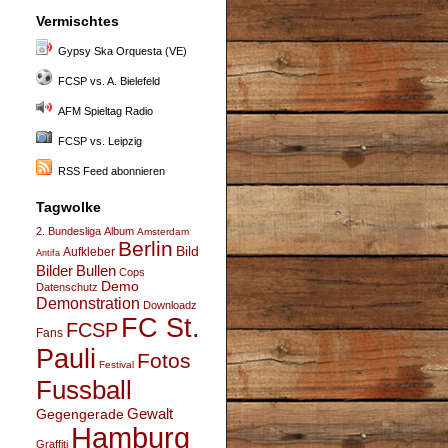
Vermischtes
Gypsy Ska Orquesta (VE)
FCSP vs. A. Bielefeld
AFM Spieltag Radio
FCSP vs. Leipzig
RSS Feed abonnieren
Tagwolke
2. Bundesliga
Album
Amsterdam
Berlin
Bild
Aufkleber
Antifa
Bullen
Bilder
Cops
Demo
Datenschutz
Demonstration
Downloadz
FC St.
FCSP
Fans
Pauli
Fotos
Festival
Fussball
Gegengerade
Gewalt
Hamburg
Graffiti