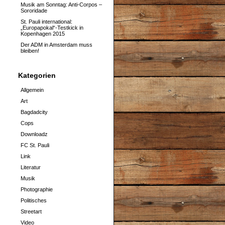
Musik am Sonntag: Anti-Corpos –
Sororidade
St. Pauli international:
„Europapokal“-Testkick in
Kopenhagen 2015
Der ADM in Amsterdam muss
bleiben!
Kategorien
Allgemein
Art
Bagdadcity
Cops
Downloadz
FC St. Pauli
Link
Literatur
Musik
Photographie
Politisches
Streetart
Video