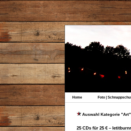
Home
Foto | Schnappschu
Auswahl Kategorie "Art"
25 CDs für 25 € – letitbur