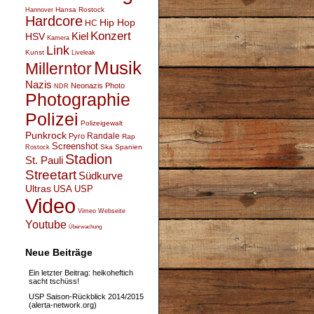
Hansa Rostock
Hannover
Hardcore
Hip Hop
HC
Konzert
Kiel
HSV
Kamera
Link
Kunst
Liveleak
Musik
Millerntor
Nazis
Neonazis
Photo
NDR
Photographie
Polizei
Polizeigewalt
Punkrock
Randale
Pyro
Rap
Screenshot
Ska
Spanien
Rostock
Stadion
St. Pauli
Streetart
Südkurve
Ultras
USA
USP
Video
Vimeo
Webseite
Youtube
Überwachung
Neue Beiträge
Ein letzter Beitrag: heikoheftich
sacht tschüss!
USP Saison-Rückblick 2014/2015
(alerta-network.org)