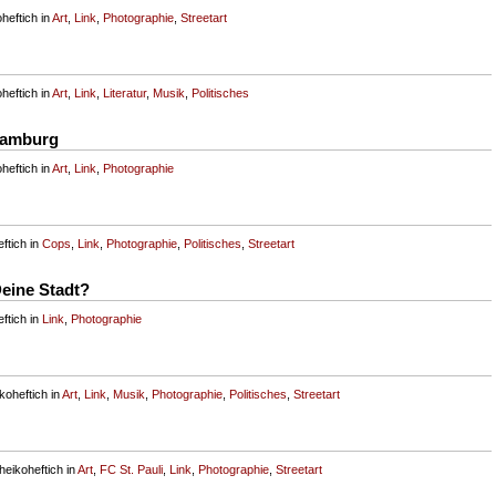
heftich in
Art
,
Link
,
Photographie
,
Streetart
heftich in
Art
,
Link
,
Literatur
,
Musik
,
Politisches
Hamburg
heftich in
Art
,
Link
,
Photographie
ftich in
Cops
,
Link
,
Photographie
,
Politisches
,
Streetart
Deine Stadt?
ftich in
Link
,
Photographie
koheftich in
Art
,
Link
,
Musik
,
Photographie
,
Politisches
,
Streetart
eikoheftich in
Art
,
FC St. Pauli
,
Link
,
Photographie
,
Streetart