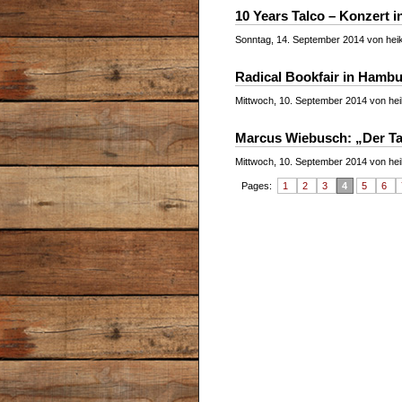
10 Years Talco – Konzert i
Sonntag, 14. September 2014 von heik
Radical Bookfair in Hambu
Mittwoch, 10. September 2014 von hei
Marcus Wiebusch: „Der T
Mittwoch, 10. September 2014 von hei
Pages:
1
2
3
4
5
6