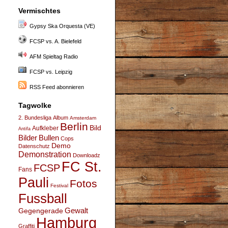
Vermischtes
Gypsy Ska Orquesta (VE)
FCSP vs. A. Bielefeld
AFM Spieltag Radio
FCSP vs. Leipzig
RSS Feed abonnieren
Tagwolke
2. Bundesliga
Album
Amsterdam
Berlin
Bild
Aufkleber
Antifa
Bullen
Bilder
Cops
Demo
Datenschutz
Demonstration
Downloadz
FC St.
FCSP
Fans
Pauli
Fotos
Festival
Fussball
Gegengerade
Gewalt
Hamburg
Graffiti