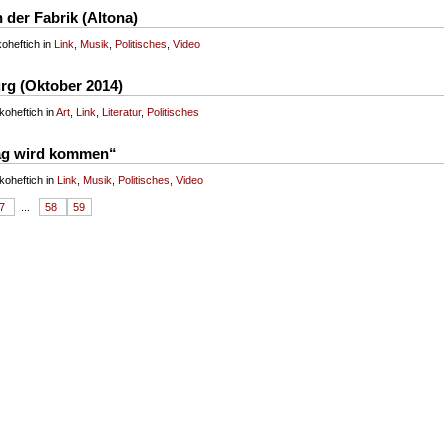
n der Fabrik (Altona)
oheftich in
Link
,
Musik
,
Politisches
,
Video
rg (Oktober 2014)
koheftich in
Art
,
Link
,
Literatur
,
Politisches
ag wird kommen“
koheftich in
Link
,
Musik
,
Politisches
,
Video
7
...
58
59