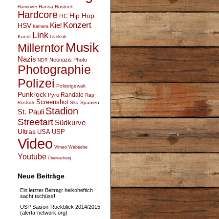
Hansa Rostock
Hannover
Hardcore
Hip Hop
HC
Konzert
Kiel
HSV
Kamera
Link
Kunst
Liveleak
Musik
Millerntor
Nazis
Neonazis
Photo
NDR
Photographie
Polizei
Polizeigewalt
Punkrock
Randale
Pyro
Rap
Screenshot
Ska
Spanien
Rostock
Stadion
St. Pauli
Streetart
Südkurve
Ultras
USA
USP
Video
Vimeo
Webseite
Youtube
Überwachung
Neue Beiträge
Ein letzter Beitrag: heikoheftich
sacht tschüss!
USP Saison-Rückblick 2014/2015
(alerta-network.org)