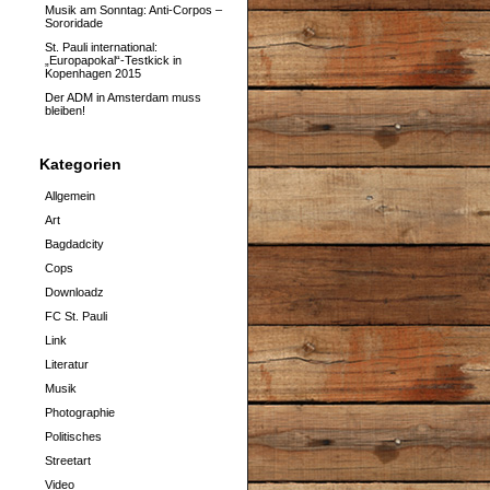
Musik am Sonntag: Anti-Corpos –
Sororidade
St. Pauli international:
„Europapokal“-Testkick in
Kopenhagen 2015
Der ADM in Amsterdam muss
bleiben!
Kategorien
Allgemein
Art
Bagdadcity
Cops
Downloadz
FC St. Pauli
Link
Literatur
Musik
Photographie
Politisches
Streetart
Video