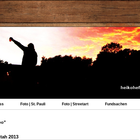
ss
Foto | St. Pauli
Foto | Streetart
Fundsachen
eo"
Utah 2013