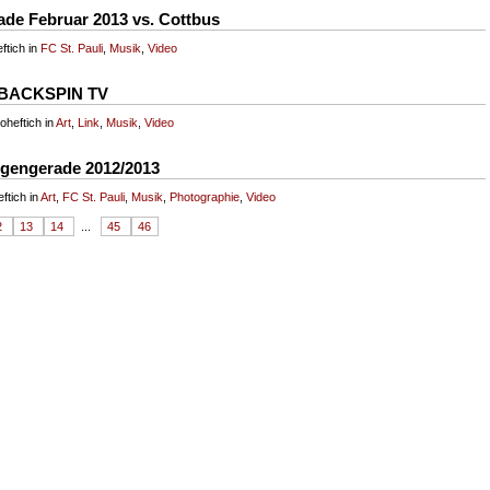
de Februar 2013 vs. Cottbus
ftich in
FC St. Pauli
,
Musik
,
Video
i BACKSPIN TV
oheftich in
Art
,
Link
,
Musik
,
Video
gengerade 2012/2013
ftich in
Art
,
FC St. Pauli
,
Musik
,
Photographie
,
Video
2
13
14
...
45
46