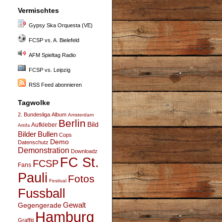
Vermischtes
Gypsy Ska Orquesta (VE)
FCSP vs. A. Bielefeld
AFM Spieltag Radio
FCSP vs. Leipzig
RSS Feed abonnieren
Tagwolke
2. Bundesliga
Album
Amsterdam
Berlin
Bild
Aufkleber
Antifa
Bullen
Bilder
Cops
Demo
Datenschutz
Demonstration
Downloadz
FC St.
FCSP
Fans
Pauli
Fotos
Festival
Fussball
Gegengerade
Gewalt
Hamburg
Graffiti