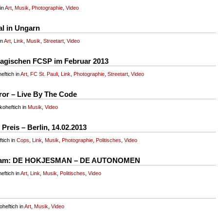
 in
Art
,
Musik
,
Photographie
,
Video
al in Ungarn
in
Art
,
Link
,
Musik
,
Streetart
,
Video
agischen FCSP im Februar 2013
eftich in
Art
,
FC St. Pauli
,
Link
,
Photographie
,
Streetart
,
Video
ror – Live By The Code
koheftich in
Musik
,
Video
eis – Berlin, 14.02.2013
tich in
Cops
,
Link
,
Musik
,
Photographie
,
Politisches
,
Video
rdam: DE HOKJESMAN – DE AUTONOMEN
eftich in
Art
,
Link
,
Musik
,
Politisches
,
Video
heftich in
Art
,
Musik
,
Video