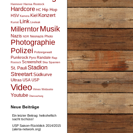
Hansa Rostock
Hannover
Hardcore
Hip Hop
HC
Konzert
Kiel
HSV
Kamera
Link
Kunst
Liveleak
Musik
Millerntor
Nazis
Neonazis
Photo
NDR
Photographie
Polizei
Polizeigewalt
Punkrock
Randale
Pyro
Rap
Screenshot
Ska
Spanien
Rostock
Stadion
St. Pauli
Streetart
Südkurve
Ultras
USA
USP
Video
Vimeo
Webseite
Youtube
Überwachung
Neue Beiträge
Ein letzter Beitrag: heikoheftich
sacht tschüss!
USP Saison-Rückblick 2014/2015
(alerta-network.org)