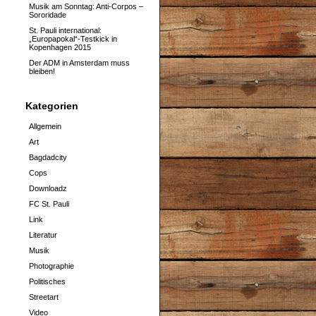
Musik am Sonntag: Anti-Corpos –
Sororidade
St. Pauli international:
„Europapokal“-Testkick in
Kopenhagen 2015
Der ADM in Amsterdam muss
bleiben!
Kategorien
Allgemein
Art
Bagdadcity
Cops
Downloadz
FC St. Pauli
Link
Literatur
Musik
Photographie
Politisches
Streetart
Video