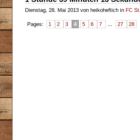
Dienstag, 28. Mai 2013 von heikoheftich in
FC St.
Pages:
1
2
3
4
5
6
7
...
27
28