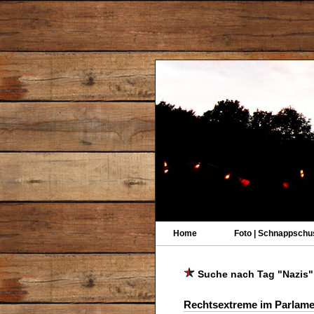
Home
Foto | Schnappschu
Suche nach Tag "Nazis"
Rechtsextreme im Parlame