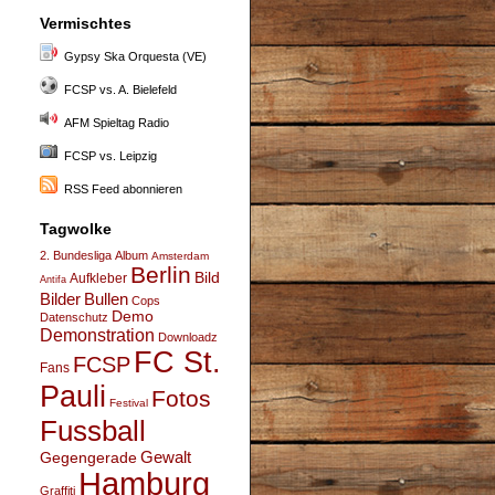
Vermischtes
Gypsy Ska Orquesta (VE)
FCSP vs. A. Bielefeld
AFM Spieltag Radio
FCSP vs. Leipzig
RSS Feed abonnieren
Tagwolke
2. Bundesliga
Album
Amsterdam
Berlin
Bild
Aufkleber
Antifa
Bullen
Bilder
Cops
Demo
Datenschutz
Demonstration
Downloadz
FC St.
FCSP
Fans
Pauli
Fotos
Festival
Fussball
Gegengerade
Gewalt
Hamburg
Graffiti