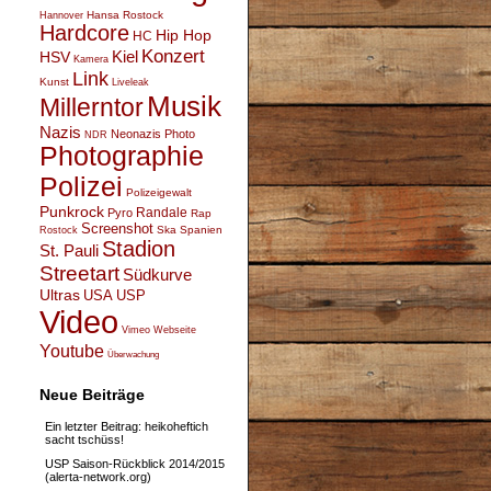
Hansa Rostock
Hannover
Hardcore
Hip Hop
HC
Konzert
Kiel
HSV
Kamera
Link
Kunst
Liveleak
Musik
Millerntor
Nazis
Neonazis
Photo
NDR
Photographie
Polizei
Polizeigewalt
Punkrock
Randale
Pyro
Rap
Screenshot
Ska
Spanien
Rostock
Stadion
St. Pauli
Streetart
Südkurve
Ultras
USA
USP
Video
Vimeo
Webseite
Youtube
Überwachung
Neue Beiträge
Ein letzter Beitrag: heikoheftich
sacht tschüss!
USP Saison-Rückblick 2014/2015
(alerta-network.org)