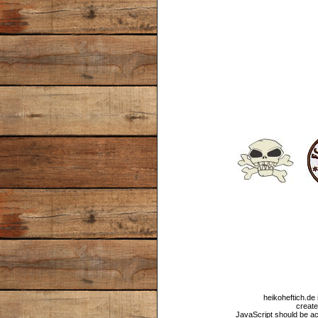
heikoheftich.de 
create
JavaScript should be ac