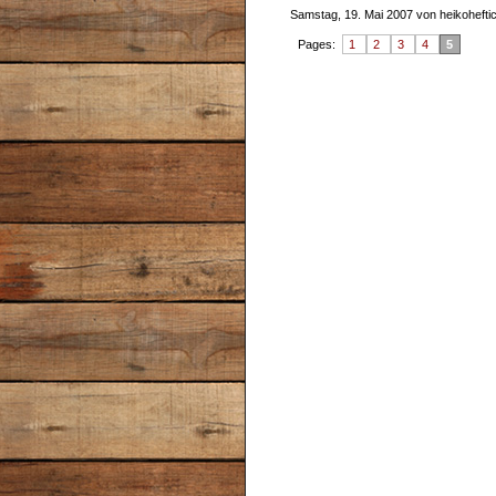
Samstag, 19. Mai 2007 von heikohefti
Pages:
1
2
3
4
5