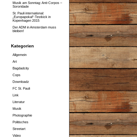
Musik am Sonntag: Anti-Corpos –
Sororidade
St. Pauli international:
„Europapokal“-Testkick in
Kopenhagen 2015
Der ADM in Amsterdam muss
bleiben!
Kategorien
Allgemein
Art
Bagdadcity
Cops
Downloadz
FC St. Pauli
Link
Literatur
Musik
Photographie
Politisches
Streetart
Video