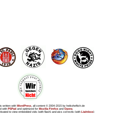
is written with
WordPress
, all content © 2004-2015 by heikoheftich.de
d with
PSPad
and optimized for
Mozilla Firefox
and
Opera
.
tivated to view embedded vids (with flash) and pics correctly (with
Lightbox
)