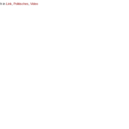
ch in
Link
,
Politisches
,
Video