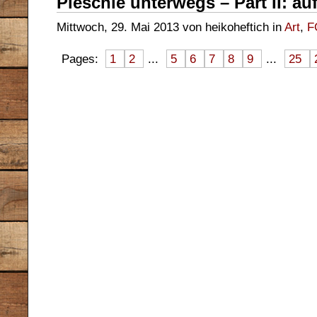
Pieschie unterwegs – Part II: a
Mittwoch, 29. Mai 2013 von heikoheftich in
Art
,
F
Pages:
1
2
...
5
6
7
8
9
...
25