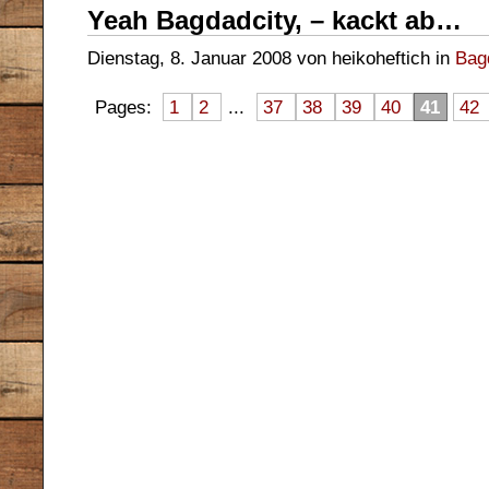
Yeah Bagdadcity, – kackt ab…
Dienstag, 8. Januar 2008 von heikoheftich in
Bag
Pages:
1
2
...
37
38
39
40
41
42