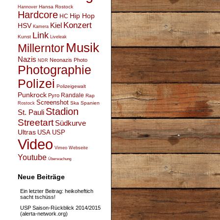
Hansa Rostock
Hannover
Hardcore
Hip Hop
HC
Konzert
Kiel
HSV
Kamera
Link
Kunst
Liveleak
Musik
Millerntor
Nazis
Neonazis
Photo
NDR
Photographie
Polizei
Polizeigewalt
Punkrock
Randale
Pyro
Rap
Screenshot
Ska
Spanien
Rostock
Stadion
St. Pauli
Streetart
Südkurve
Ultras
USA
USP
Video
Vimeo
Webseite
Youtube
Überwachung
Neue Beiträge
Ein letzter Beitrag: heikoheftich
sacht tschüss!
USP Saison-Rückblick 2014/2015
(alerta-network.org)