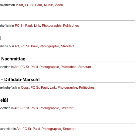
koheftich in
Art
,
FC St. Pauli
,
Musik
,
Video
heftich in
FC St. Pauli
,
Link
,
Photographie
,
Politisches
!
heftich in
Art
,
FC St. Pauli
,
Photographie
,
Streetart
n Nachmittag
heftich in
Art
,
FC St. Pauli
,
Photographie
,
Politisches
,
Streetart
– Diffidati-Marsch!
eikoheftich in
Cops
,
FC St. Pauli
,
Link
,
Photographie
,
Politisches
eiß!
heftich in
Art
,
FC St. Pauli
,
Photographie
,
Streetart
oheftich in
Art
,
FC St. Pauli
,
Photographie
,
Streetart