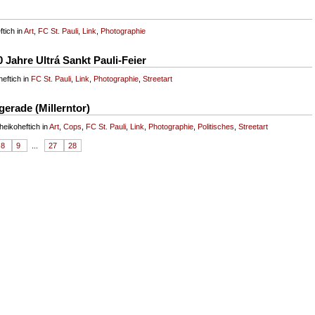
tich in
Art
,
FC St. Pauli
,
Link
,
Photographie
 Jahre Ultrá Sankt Pauli-Feier
eftich in
FC St. Pauli
,
Link
,
Photographie
,
Streetart
erade (Millerntor)
eikoheftich in
Art
,
Cops
,
FC St. Pauli
,
Link
,
Photographie
,
Politisches
,
Streetart
8
9
...
27
28