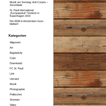
Musik am Sonntag: Anti-Corpos –
Sororidade
St. Pauli international:
„Europapokal“-Testkick in
Kopenhagen 2015
Der ADM in Amsterdam muss
bleiben!
Kategorien
Allgemein
Art
Bagdadcity
Cops
Downloadz
FC St. Pauli
Link
Literatur
Musik
Photographie
Politisches
Streetart
Video