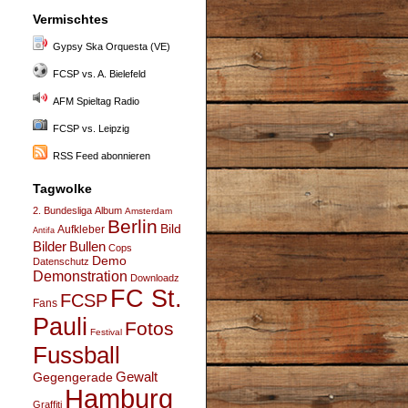
Vermischtes
Gypsy Ska Orquesta (VE)
FCSP vs. A. Bielefeld
AFM Spieltag Radio
FCSP vs. Leipzig
RSS Feed abonnieren
Tagwolke
2. Bundesliga
Album
Amsterdam
Berlin
Bild
Aufkleber
Antifa
Bullen
Bilder
Cops
Demo
Datenschutz
Demonstration
Downloadz
FC St.
FCSP
Fans
Pauli
Fotos
Festival
Fussball
Gegengerade
Gewalt
Hamburg
Graffiti