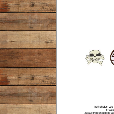
heikoheftich.de 
create
JavaScript should be ac