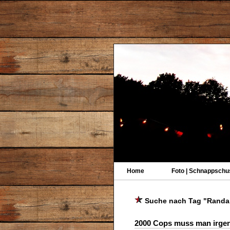
Home
Foto | Schnappschu
Suche nach Tag "Randa
2000 Cops muss man irgen