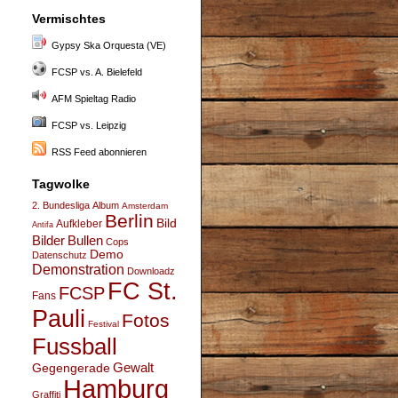
Vermischtes
Gypsy Ska Orquesta (VE)
FCSP vs. A. Bielefeld
AFM Spieltag Radio
FCSP vs. Leipzig
RSS Feed abonnieren
Tagwolke
2. Bundesliga
Album
Amsterdam
Berlin
Bild
Aufkleber
Antifa
Bullen
Bilder
Cops
Demo
Datenschutz
Demonstration
Downloadz
FC St.
FCSP
Fans
Pauli
Fotos
Festival
Fussball
Gegengerade
Gewalt
Hamburg
Graffiti