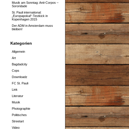
Musik am Sonntag: Anti-Corpos –
Sororidade
St. Pauli international:
„Europapokal“-Testkick in
Kopenhagen 2015
Der ADM in Amsterdam muss
bleiben!
Kategorien
Allgemein
Art
Bagdadcity
Cops
Downloadz
FC St. Pauli
Link
Literatur
Musik
Photographie
Politisches
Streetart
Video