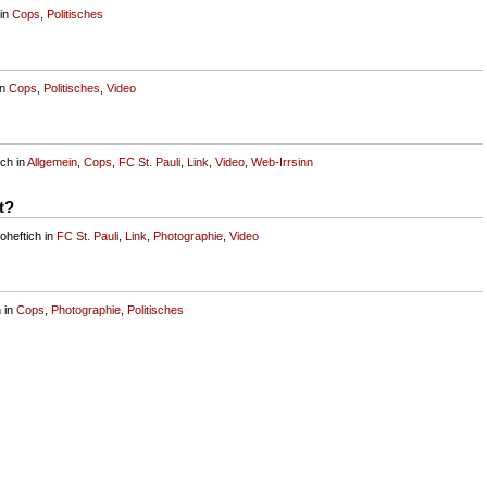
 in
Cops
,
Politisches
in
Cops
,
Politisches
,
Video
ch in
Allgemein
,
Cops
,
FC St. Pauli
,
Link
,
Video
,
Web-Irrsinn
t?
oheftich in
FC St. Pauli
,
Link
,
Photographie
,
Video
h in
Cops
,
Photographie
,
Politisches