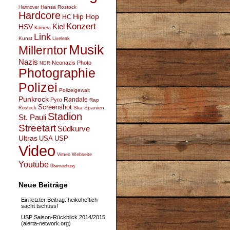
Hansa Rostock
Hannover
Hardcore
Hip Hop
HC
Konzert
Kiel
HSV
Kamera
Link
Kunst
Liveleak
Musik
Millerntor
Nazis
Neonazis
Photo
NDR
Photographie
Polizei
Polizeigewalt
Punkrock
Randale
Pyro
Rap
Screenshot
Ska
Spanien
Rostock
Stadion
St. Pauli
Streetart
Südkurve
Ultras
USA
USP
Video
Vimeo
Webseite
Youtube
Überwachung
Neue Beiträge
Ein letzter Beitrag: heikoheftich
sacht tschüss!
USP Saison-Rückblick 2014/2015
(alerta-network.org)