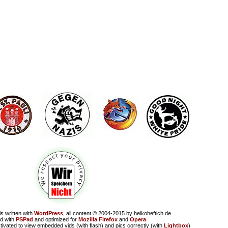
is written with
WordPress
, all content © 2004-2015 by heikoheftich.de
d with
PSPad
and optimized for
Mozilla Firefox
and
Opera
.
tivated to view embedded vids (with flash) and pics correctly (with
Lightbox
)