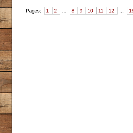
Pages:
1
2
...
8
9
10
11
12
...
1